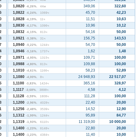
0
1,0820
349,06
322,60
-6,26%
, 44м
6
1,0822
45,70
42,23
-6,24%
, 1069ч
0
1,0828
11,51
10,63
-6,19%
, 11ч
3
1,0830
10,96
10,12
-6,17%
, 1096ч
2
1,0832
54,16
50,00
-6,15%
, 813ч
8
1,0921
156,75
143,53
-5,38%
, 31ч
7
1,0940
54,70
50,00
-5,22%
, 1244ч
4
1,0946
1,62
1,48
-5,16%
, 1737ч
7
1,0971
109,71
100,00
-4,95%
, 1315ч
0
1,0988
109,88
100,00
-4,80%
, 813ч
0
1,1010
58,23
52,89
-4,61%
, 1166ч
0
1,1080
24 948,93
22 517,07
-4,00%
, 8ч
5
1,1100
365,16
328,97
-3,83%
, 1424ч
5
1,1117
4,58
4,12
-3,68%
, 3898ч
3
1,1128
111,28
100,00
-3,59%
, 1808ч
3
1,1200
22,40
20,00
-2,96%
, 4028ч
1
1,1256
14,52
12,90
-2,48%
, 3539ч
6
1,1312
95,89
84,77
-1,99%
, 1244ч
2
1,1319
11 319,00
10 000,00
-1,93%
, 6110ч
0
1,1400
22,80
20,00
-1,23%
, 8148ч
0
1,1400
11,40
10,00
-1,23%
, 4384ч