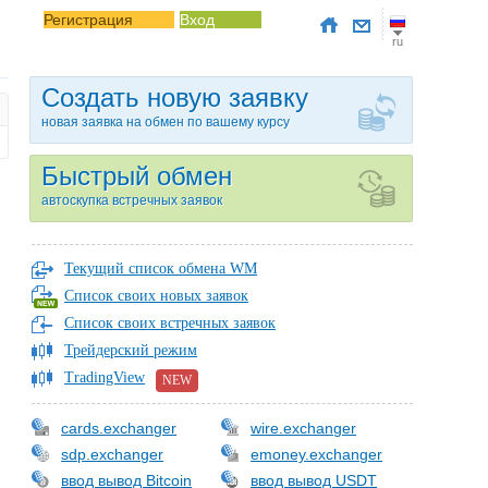
Регистрация
Вход
ru
Создать новую заявку
новая заявка на обмен по вашему курсу
Быстрый обмен
автоскупка встречных заявок
Текущий список обмена WM
Список своих новых заявок
Список своих встречных заявок
Трейдерский режим
TradingView
NEW
cards.exchanger
wire.exchanger
sdp.exchanger
emoney.exchanger
ввод вывод Bitcoin
ввод вывод USDT