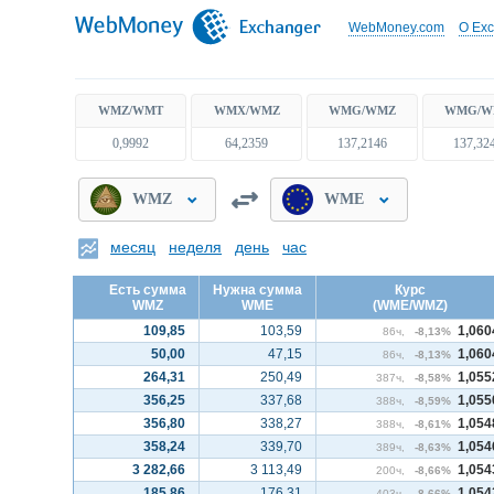
WebMoney.com
О Ex
0,9992
64,2359
137,2146
137,32
месяц
неделя
день
час
Есть сумма
Нужна сумма
Курс
WMZ
WME
(WME/WMZ)
109,85
103,59
1,060
86ч,
-8,13%
50,00
47,15
1,060
86ч,
-8,13%
264,31
250,49
1,055
387ч,
-8,58%
356,25
337,68
1,055
388ч,
-8,59%
356,80
338,27
1,054
388ч,
-8,61%
358,24
339,70
1,054
389ч,
-8,63%
3 282,66
3 113,49
1,054
200ч,
-8,66%
185,86
176,31
1,054
403ч,
-8,66%