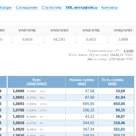
changer
Соглашения
Статистика
XML-интерфейсы
Контакты
45
0,0454
64,2261
0,0453
1,0008
Справочный курс (**) -
1,1542
Всего заявок:
на сумму
WMZ;
212
29648,51
на сумму
WME
306
178750,04
Курс
Нужна сумма
Есть сумма
(WME/WMZ)
WMZ
WME
4
1,0689
37,08
34,69
-7,39%
, 16ч
4
1,0691
87,60
81,94
-7,37%
, 85ч
2
1,0693
695,05
650,00
-7,36%
, 141ч
0
1,0706
106,15
99,15
-7,24%
, 270ч
8
1,0815
43,12
39,87
-6,30%
, 6ч
6
1,0818
344,52
318,46
-6,27%
, 6ч
3
1,0820
347,34
321,01
-6,26%
, 6ч
2
1,0820
348,54
322,12
-6,26%
, 46м