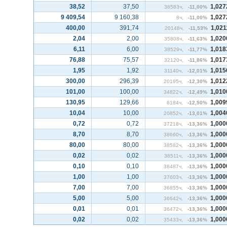
38,52
37,50
1,027
38583ч,
-11,00%
9 409,54
9 160,38
1,027
8ч,
-11,00%
400,00
391,74
1,021
20148ч,
-11,53%
2,04
2,00
1,020
35808ч,
-11,63%
6,11
6,00
1,018
38529ч,
-11,77%
76,88
75,57
1,017
32120ч,
-11,86%
1,95
1,92
1,015
31140ч,
-12,01%
300,00
296,39
1,012
20195ч,
-12,30%
101,00
100,00
1,010
34822ч,
-12,49%
130,95
129,66
1,009
6184ч,
-12,50%
10,04
10,00
1,004
20852ч,
-13,01%
0,72
0,72
1,000
37218ч,
-13,36%
8,70
8,70
1,000
38660ч,
-13,36%
80,00
80,00
1,000
38582ч,
-13,36%
0,02
0,02
1,000
38511ч,
-13,36%
0,10
0,10
1,000
38487ч,
-13,36%
1,00
1,00
1,000
37603ч,
-13,36%
7,00
7,00
1,000
36855ч,
-13,36%
5,00
5,00
1,000
36642ч,
-13,36%
0,01
0,01
1,000
36472ч,
-13,36%
0,02
0,02
1,000
35433ч,
-13,36%