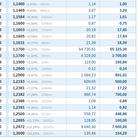
2
1,1400
1,14
1,00
-1,23%
, 3514ч
2
1,1469
3,67
3,20
-0,63%
, 9091ч
1
1,1584
1,17
1,01
+0,36%
, 15033ч
0
1,1600
0,87
0,75
+0,50%
, 10593ч
3
1,1603
20,19
17,40
+0,53%
, 15187ч
3
1,1605
20,82
17,94
+0,55%
, 15187ч
6
1,1631
21,39
18,39
+0,77%
, 8841ч
2
1,1700
64 730,61
55 325,30
+1,37%
, 2414ч
0
1,1700
4 329,00
3 700,00
+1,37%
, 2052ч
9
1,1900
119,00
100,00
+3,10%
, 109ч
0
1,2000
0,12
0,10
+3,97%
, 19958ч
0
1,2000
1 069,23
891,02
+3,97%
, 21860ч
0
1,2193
609,65
500,00
+5,64%
, 15620ч
0
1,2381
21,32
17,22
+7,27%
, 14946ч
0
1,2382
866,74
700,00
+7,28%
, 15904ч
0
1,2386
1,09
0,88
+7,31%
, 22023ч
0
1,2391
1,14
0,92
+7,36%
, 20315ч
0
1,2500
558,72
446,96
+8,30%
, 3712ч
0
1,2895
128,95
100,00
+11,72%
, 26032ч
0
1,2972
9 080,40
7 000,00
+12,39%
, 12105ч
0
1,3000
135,46
104,20
+12,63%
, 23037ч