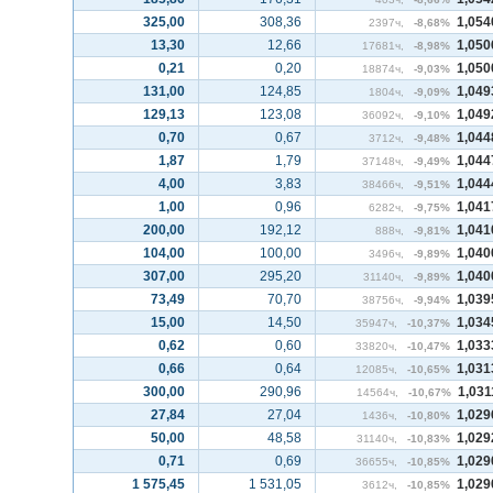
325,00
308,36
1,054
2397ч,
-8,68%
13,30
12,66
1,050
17681ч,
-8,98%
0,21
0,20
1,050
18874ч,
-9,03%
131,00
124,85
1,049
1804ч,
-9,09%
129,13
123,08
1,049
36092ч,
-9,10%
0,70
0,67
1,044
3712ч,
-9,48%
1,87
1,79
1,044
37148ч,
-9,49%
4,00
3,83
1,044
38466ч,
-9,51%
1,00
0,96
1,041
6282ч,
-9,75%
200,00
192,12
1,041
888ч,
-9,81%
104,00
100,00
1,040
3496ч,
-9,89%
307,00
295,20
1,040
31140ч,
-9,89%
73,49
70,70
1,039
38756ч,
-9,94%
15,00
14,50
1,034
35947ч,
-10,37%
0,62
0,60
1,033
33820ч,
-10,47%
0,66
0,64
1,031
12085ч,
-10,65%
300,00
290,96
1,031
14564ч,
-10,67%
27,84
27,04
1,029
1436ч,
-10,80%
50,00
48,58
1,029
31140ч,
-10,83%
0,71
0,69
1,029
36655ч,
-10,85%
1 575,45
1 531,05
1,029
3612ч,
-10,85%